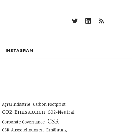
Twitter
Linkedin
RSS-
Feed
Twitter
Linkedin
RSS-
Feed
INSTAGRAM
Agrarindustrie
Carbon Footprint
CO2-Emissionen
CO2-Neutral
CSR
Corporate Governance
CSR-Auszeichnungen
Ernährung