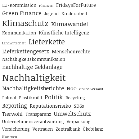
FridaysForFuture
EU-Kommission
Finanzen
Green Finance
Jugend
Kinderarbeit
Klimaschutz
Klimawandel
Künstliche Intelligenz
Kommunikation
Lieferkette
Landwirtschaft
Lieferkettengesetz
Menschenrechte
Nachaltigkeitskommunikation
nachhaltige Geldanlage
Nachhaltigkeit
Nachhaltigkeitsberichte
NGO
Online-Versand
Politik
Palmöl
Plastikmüll
Recycling
Reporting
Reputationsrisiko
SDGs
Umweltschutz
Tierwohl
Transparenz
Unternehmensverantwortung
Verpackung
Versicherung
Vertrauen
Zentralbank
Ökobilanz
Ökostrom