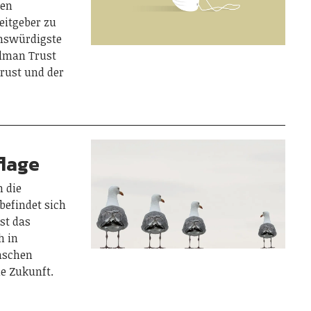
gen
eitgeber zu
enswürdigste
delman Trust
Trust und der
flage
n die
befindet sich
st das
h in
enschen
ie Zukunft.