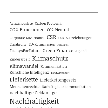
Agrarindustrie
Carbon Footprint
CO2-Emissionen
CO2-Neutral
CSR
Corporate Governance
CSR-Auszeichnungen
Ernährung
EU-Kommission
Finanzen
Green Finance
FridaysForFuture
Jugend
Klimaschutz
Kinderarbeit
Klimawandel
Kommunikation
Künstliche Intelligenz
Landwirtschaft
Lieferkette
Lieferkettengesetz
Menschenrechte
Nachaltigkeitskommunikation
nachhaltige Geldanlage
Nachhaltigkeit