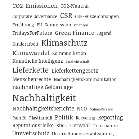
CO2-Emissionen
CO2-Neutral
CSR
Corporate Governance
CSR-Auszeichnungen
Ernährung
EU-Kommission
Finanzen
Green Finance
FridaysForFuture
Jugend
Klimaschutz
Kinderarbeit
Klimawandel
Kommunikation
Künstliche Intelligenz
Landwirtschaft
Lieferkette
Lieferkettengesetz
Menschenrechte
Nachaltigkeitskommunikation
nachhaltige Geldanlage
Nachhaltigkeit
Nachhaltigkeitsberichte
NGO
Online-Versand
Politik
Reporting
Palmöl
Plastikmüll
Recycling
Reputationsrisiko
Tierwohl
SDGs
Transparenz
Umweltschutz
Unternehmensverantwortung