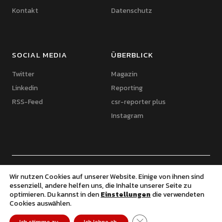
Kontakt
Datenschutz
SOCIAL MEDIA
ÜBERBLICK
Twitter
Magazin
Linkedin
Reporting
RSS-Feed
csr-reporter plus
Instagram
© 2020 csr-reporter.de | Thomas Feldhaus | Powered by WordPress |
Wir nutzen Cookies auf unserer Website. Einige von ihnen sind
Theme: Uku von Elmastudio
essenziell, andere helfen uns, die Inhalte unserer Seite zu
optimieren. Du kannst in den
Einstellungen
die verwendeten
Cookies auswählen.
GDPR Cookie-Banner schl