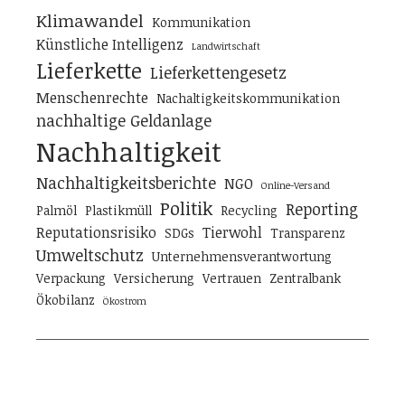
Klimawandel
Kommunikation
Künstliche Intelligenz
Landwirtschaft
Lieferkette
Lieferkettengesetz
Menschenrechte
Nachaltigkeitskommunikation
nachhaltige Geldanlage
Nachhaltigkeit
Nachhaltigkeitsberichte
NGO
Online-Versand
Politik
Reporting
Palmöl
Plastikmüll
Recycling
Reputationsrisiko
Tierwohl
SDGs
Transparenz
Umweltschutz
Unternehmensverantwortung
Verpackung
Versicherung
Vertrauen
Zentralbank
Ökobilanz
Ökostrom