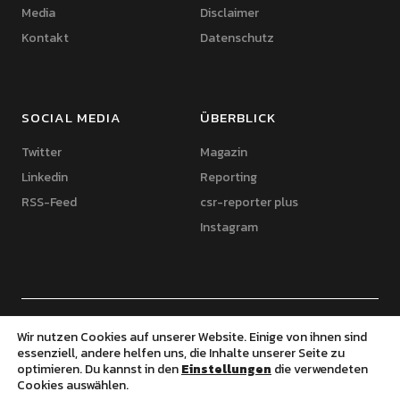
Media
Disclaimer
Kontakt
Datenschutz
SOCIAL MEDIA
ÜBERBLICK
Twitter
Magazin
Linkedin
Reporting
RSS-Feed
csr-reporter plus
Instagram
© 2020 csr-reporter.de | Thomas Feldhaus | Powered by WordPress |
Wir nutzen Cookies auf unserer Website. Einige von ihnen sind
Theme: Uku von Elmastudio
essenziell, andere helfen uns, die Inhalte unserer Seite zu
optimieren. Du kannst in den
Einstellungen
die verwendeten
Cookies auswählen.