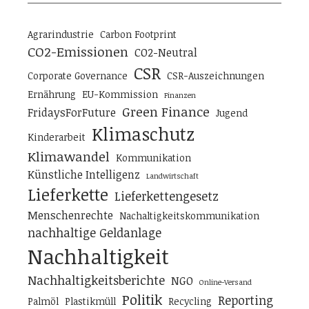
Agrarindustrie
Carbon Footprint
CO2-Emissionen
CO2-Neutral
CSR
Corporate Governance
CSR-Auszeichnungen
Ernährung
EU-Kommission
Finanzen
Green Finance
FridaysForFuture
Jugend
Klimaschutz
Kinderarbeit
Klimawandel
Kommunikation
Künstliche Intelligenz
Landwirtschaft
Lieferkette
Lieferkettengesetz
Menschenrechte
Nachaltigkeitskommunikation
nachhaltige Geldanlage
Nachhaltigkeit
Nachhaltigkeitsberichte
NGO
Online-Versand
Politik
Reporting
Palmöl
Plastikmüll
Recycling