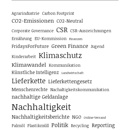
Agrarindustrie
Carbon Footprint
CO2-Emissionen
CO2-Neutral
CSR
Corporate Governance
CSR-Auszeichnungen
Ernährung
EU-Kommission
Finanzen
Green Finance
FridaysForFuture
Jugend
Klimaschutz
Kinderarbeit
Klimawandel
Kommunikation
Künstliche Intelligenz
Landwirtschaft
Lieferkette
Lieferkettengesetz
Menschenrechte
Nachaltigkeitskommunikation
nachhaltige Geldanlage
Nachhaltigkeit
Nachhaltigkeitsberichte
NGO
Online-Versand
Politik
Reporting
Palmöl
Plastikmüll
Recycling