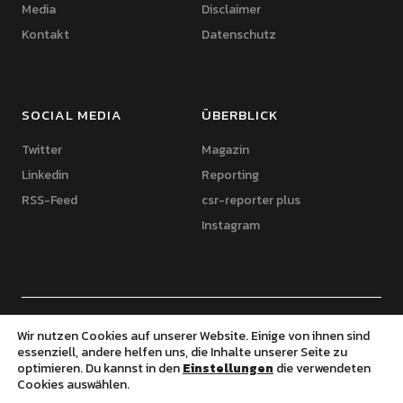
Media
Disclaimer
Kontakt
Datenschutz
SOCIAL MEDIA
ÜBERBLICK
Twitter
Magazin
Linkedin
Reporting
RSS-Feed
csr-reporter plus
Instagram
© 2020 csr-reporter.de | Thomas Feldhaus | Powered by WordPress |
Wir nutzen Cookies auf unserer Website. Einige von ihnen sind
Theme: Uku von Elmastudio
essenziell, andere helfen uns, die Inhalte unserer Seite zu
optimieren. Du kannst in den
Einstellungen
die verwendeten
Cookies auswählen.