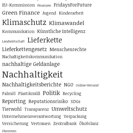
FridaysForFuture
EU-Kommission
Finanzen
Green Finance
Jugend
Kinderarbeit
Klimaschutz
Klimawandel
Künstliche Intelligenz
Kommunikation
Lieferkette
Landwirtschaft
Lieferkettengesetz
Menschenrechte
Nachaltigkeitskommunikation
nachhaltige Geldanlage
Nachhaltigkeit
Nachhaltigkeitsberichte
NGO
Online-Versand
Politik
Palmöl
Plastikmüll
Recycling
Reporting
Reputationsrisiko
SDGs
Umweltschutz
Tierwohl
Transparenz
Unternehmensverantwortung
Verpackung
Versicherung
Vertrauen
Zentralbank
Ökobilanz
Ökostrom