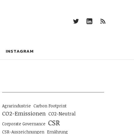
Twitter
Linkedin
RSS-
Feed
Twitter
Linkedin
RSS-
Feed
INSTAGRAM
Agrarindustrie
Carbon Footprint
CO2-Emissionen
CO2-Neutral
CSR
Corporate Governance
CSR-Auszeichnungen
Ernährung